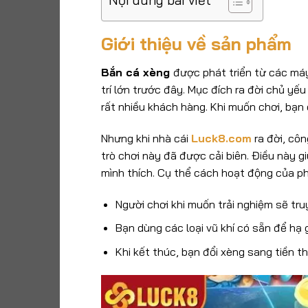
Giới thiệu về sản phẩm
Bắn cá xèng
được phát triển từ các máy
trí lớn trước đây. Mục đích ra đời chủ yếu
rất nhiều khách hàng. Khi muốn chơi, bạn 
Nhưng khi nhà cái
Luck8.com
ra đời, côn
trò chơi này đã được cải biên. Điều này 
mình thích. Cụ thể cách hoạt động của ph
Người chơi khi muốn trải nghiệm sẽ tr
Bạn dùng các loại vũ khí có sẵn để hạ g
Khi kết thúc, bạn đổi xèng sang tiền t