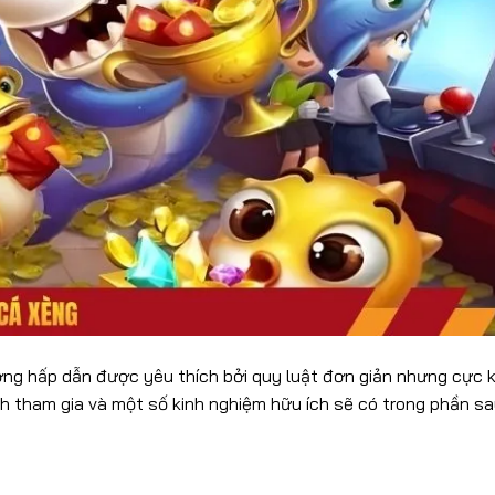
ưởng hấp dẫn được yêu thích bởi quy luật đơn giản nhưng cực 
cách tham gia và một số kinh nghiệm hữu ích sẽ có trong phần s