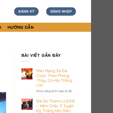
ĐĂNG KÝ
ĐĂNG NHẬP
O
HƯỚNG DẪN
BÀI VIẾT GẦN ĐÂY
Màu Mạng Gà Đá:
Cược Theo Phong
Thủy, Cơ Hội Thắng
Lớn
ở
Chức năng bình luận bị tắt
Màu
Mạng
Đá Gà Thomo LUCK8
Gà
– Nắm Chắc 3 Tuyệt
Đá:
Kỹ Thắng Kèo Siêu
Cược