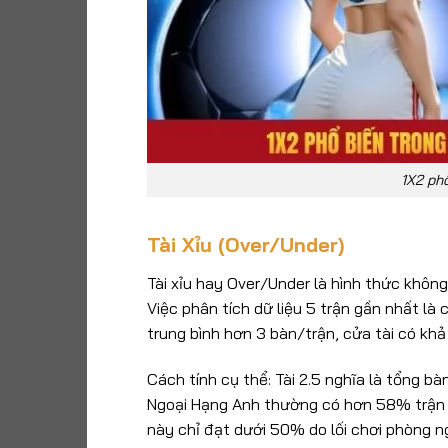
1X2 ph
Tài Xỉu (Over/Under)
Tài xỉu hay Over/Under là hình thức khôn
Việc phân tích dữ liệu 5 trận gần nhất là
trung bình hơn 3 bàn/trận, cửa tài có kh
Cách tính cụ thể: Tài 2.5 nghĩa là tổng bàn
Ngoại Hạng Anh thường có hơn 58% trận đấ
này chỉ đạt dưới 50% do lối chơi phòng n