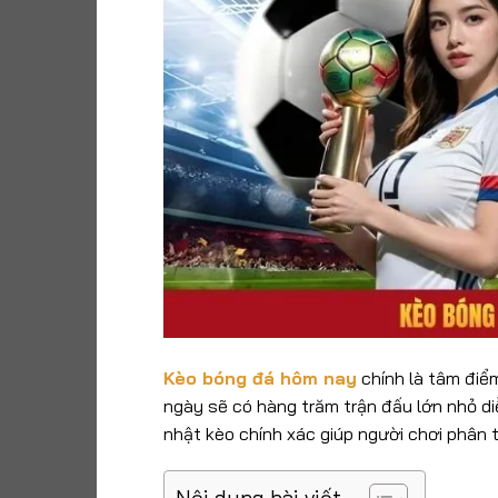
Kèo bóng đá hôm nay
chính là tâm điể
ngày sẽ có hàng trăm trận đấu lớn nhỏ d
nhật kèo chính xác giúp người chơi phân t
Nội dung bài viết