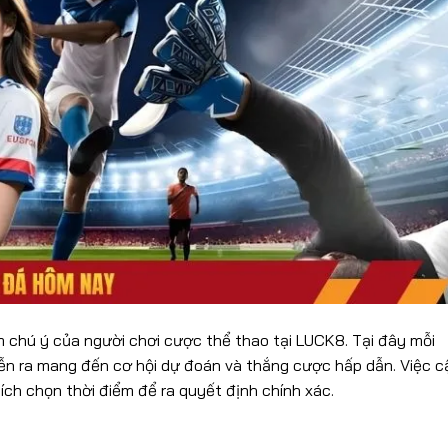
m chú ý của người chơi cược thể thao tại LUCK8. Tại đây mỗi
iễn ra mang đến cơ hội dự đoán và thắng cược hấp dẫn. Việc c
ích chọn thời điểm để ra quyết định chính xác.