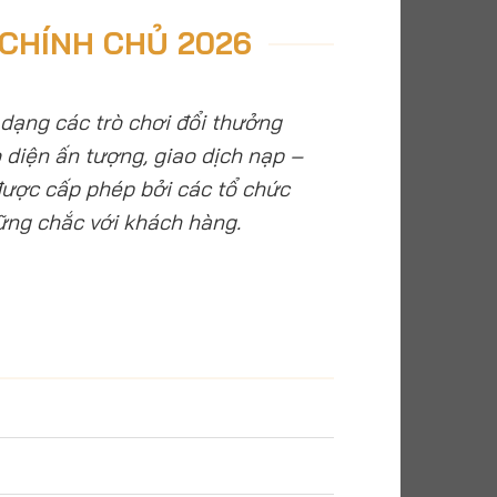
CHÍNH CHỦ 2026
dạng các trò chơi đổi thưởng
o diện ấn tượng, giao dịch nạp –
được cấp phép bởi các tổ chức
vững chắc với khách hàng.