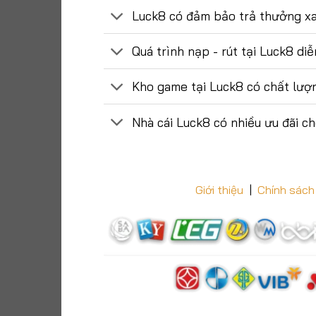
Luck8 có đảm bảo trả thưởng x
Quá trình nạp - rút tại Luck8 di
Kho game tại Luck8 có chất lư
Nhà cái Luck8 có nhiều ưu đãi c
Giới thiệu
|
Chính sách