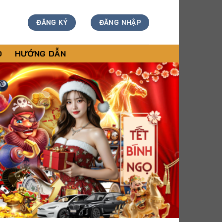
ĐĂNG KÝ
ĐĂNG NHẬP
O
HƯỚNG DẪN