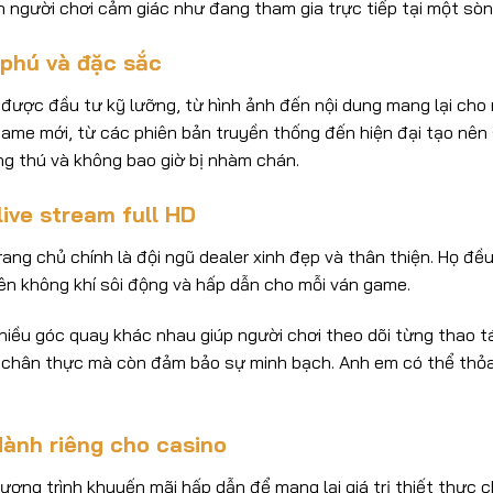
 người chơi cảm giác như đang tham gia trực tiếp tại một sòn
phú và đặc sắc
được đầu tư kỹ lưỡng, từ hình ảnh đến nội dung mang lại cho n
game mới, từ các phiên bản truyền thống đến hiện đại tạo nên
ng thú và không bao giờ bị nhàm chán.
live stream full HD
rang chủ chính là đội ngũ dealer xinh đẹp và thân thiện. Họ 
n không khí sôi động và hấp dẫn cho mỗi ván game.
hiều góc quay khác nhau giúp người chơi theo dõi từng thao tá
 chân thực mà còn đảm bảo sự minh bạch. Anh em có thể thỏa
dành riêng cho casino
g trình khuyến mãi hấp dẫn để mang lại giá trị thiết thực ch