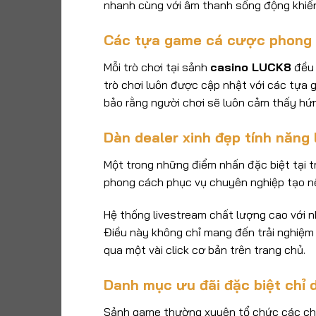
nhanh cùng với âm thanh sống động khiến
Các tựa game cá cược phong 
Mỗi trò chơi tại sảnh
casino LUCK8
đều 
trò chơi luôn được cập nhật với các tựa 
bảo rằng người chơi sẽ luôn cảm thấy hứ
Dàn dealer xinh đẹp tính năng 
Một trong những điểm nhấn đặc biệt tại t
phong cách phục vụ chuyên nghiệp tạo nê
Hệ thống livestream chất lượng cao với n
Điều này không chỉ mang đến trải nghiệm
qua một vài click cơ bản trên trang chủ.
Danh mục ưu đãi đặc biệt chỉ 
Sảnh game thường xuyên tổ chức các chươn