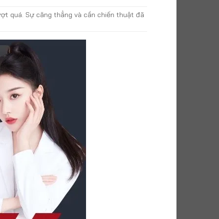
ượt quá. Sự căng thẳng và cần chiến thuật đã