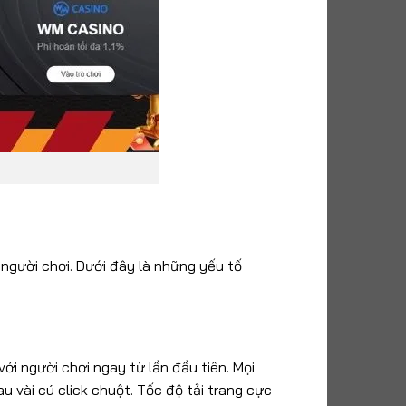
người chơi. Dưới đây là những yếu tố
i người chơi ngay từ lần đầu tiên. Mọi
 vài cú click chuột. Tốc độ tải trang cực