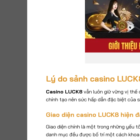
Lý do sảnh casino LUCK8
Casino LUCK8
vẫn luôn giữ vững vị thế
chính tạo nên sức hấp dẫn đặc biệt của 
Giao
diện casino LUCK8 hiện đạ
Giao diện chính là một trong những yếu t
danh mục đều được bố trí một cách khoa h