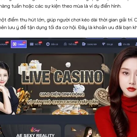
hàng tuần hoặc các sự kiện theo mùa là ví dụ điển hình.
t điểm thu hút lớn, giúp người chơi kéo dài thời gian giải trí
 nên lưu ý để tận dụng tối đa cơ hội. Đây là khoản ưu đãi bạn k