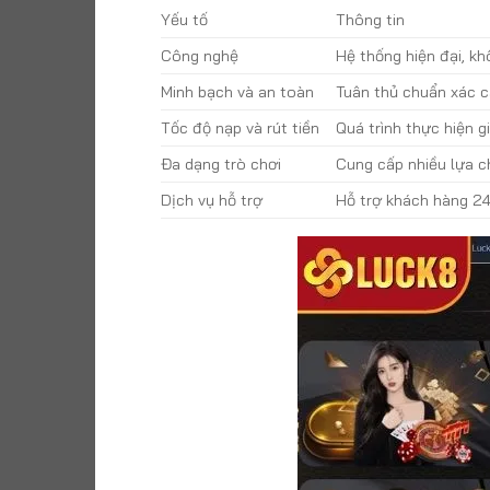
Yếu tố
Thông tin
Công nghệ
Hệ thống hiện đại, k
Minh bạch và an toàn
Tuân thủ chuẩn xác c
Tốc độ nạp và rút tiền
Quá trình thực hiện g
Đa dạng trò chơi
Cung cấp nhiều lựa c
Dịch vụ hỗ trợ
Hỗ trợ khách hàng 24