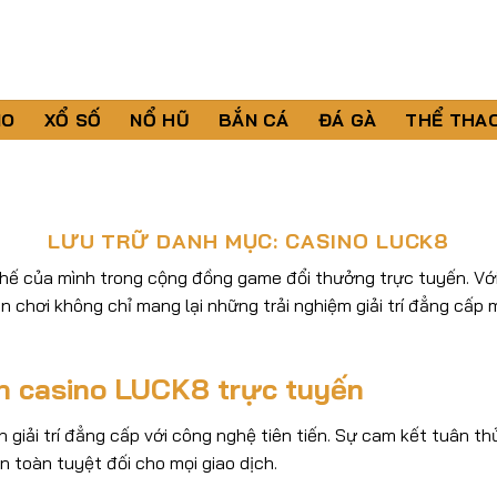
NO
XỔ SỐ
NỔ HŨ
BẮN CÁ
ĐÁ GÀ
THỂ THA
LƯU TRỮ DANH MỤC:
CASINO LUCK8
thế của mình trong cộng đồng game đổi thưởng trực tuyến. V
Sân chơi không chỉ mang lại những trải nghiệm giải trí đẳng c
ảnh casino LUCK8 trực tuyến
giải trí đẳng cấp với công nghệ tiên tiến. Sự cam kết tuân th
n toàn tuyệt đối cho mọi giao dịch.