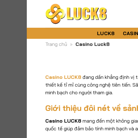
Bỏ
qua
nội
dung
LUCK8
CASI
Trang chủ
»
Casino Luck8
Casino LUCK8
đang dần khẳng định vị 
thiết kế tỉ mỉ cùng công nghệ tiên tiến. 
minh bạch cho người tham gia.
Giới thiệu đôi nét về s
Casino LUCK8
mang đến một không gian 
quốc tế giúp đảm bảo tính minh bạch và a